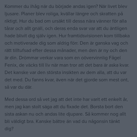
Kommer du ihåg när du började andas igen? När livet blev
ljusare. Planer blev roliga, kvällar längre och skratten på
riktigt. Hur du bad om ursäkt till dessa nära vänner för alla
tårar och allt gnäll, och deras enda svar var att du äntligen
hade blivit dig själv igen. Hur framtidsvisionen kom tillbaka
och motiverade dig som aldrig förr. Den är ganska vag och
rätt tilltufsad efter dessa månader, men den är ny och den
är din. Drömmar verkar vara som en oövervinnlig Fågel
Fenix, de väcks till liv när man tror att det bara är aska kvar.
Det kanske var den största insikten av dem alla, att du var
det med. Du fanns kvar, även när det gjorde som mest ont,
så var du där.
Med dessa ord så vet jag att det inte har varit ett enkelt år,
men jag kan stolt säga att du fixade det. Borsta bort den
sista askan nu och andas lite djupare. Så kommer nog allt
bli väldigt bra. Kanske bättre än vad du någonsin tänkt
dig?