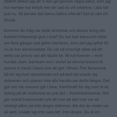
Istället tänker jag att vi kan gå igenom några saker, som jag
tror kanske har betytt mer än vad du vill erkänna. I alla fall
just nu. Så kanske det känns bättre efteråt? Det är värt ett
försök.
Kommer du ihåg när både drömmar och planer kring din
framtid fullkomligt gick i kras? Du har bytt bana och tänkt
om flera gånger vad gäller karriären, men det jag syftar till
nu är mer känsloladdat. Du var så innerligt säker på att
detta var precis vad allt skulle bli. Ni två forever – med
hundar, barn, barnbarn och i slutet av denna historia få
somna in hand i hand som de gör i filmen The Notebook.
Så ter sig livet annorlunda och på kort tid visade sig
drömmen och planen inte alls handla om detta längre. Det
gör ont när visioner går i bitar, framförallt för dig som är så
duktig på att motiveras av just det – framtidsdrömmar. Det
gör också fruktansvärt ont att inse att det man var så
otroligt säker på inte längre stämmer. Att det du visste var
så sant, visade sig inte vara det. Inte längre. Du är en