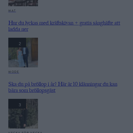
MAT
Hur du lyckas med kräftskivan + gratis sånghäfte att
ladda ner
2
MODE
Ska du på bröllop i år? Här är 10 klänningar du kan
bära som bröllopsgäst
3
VECKA FÖR VECKA