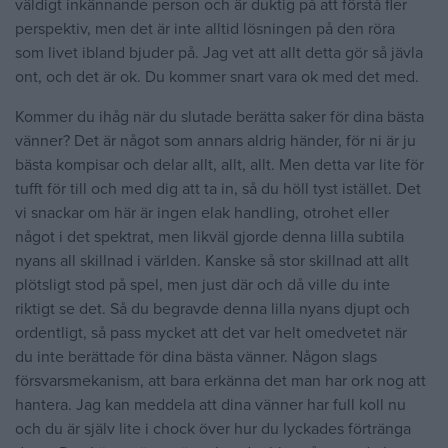
väldigt inkännande person och är duktig på att förstå fler
perspektiv, men det är inte alltid lösningen på den röra
som livet ibland bjuder på. Jag vet att allt detta gör så jävla
ont, och det är ok. Du kommer snart vara ok med det med.
Kommer du ihåg när du slutade berätta saker för dina bästa
vänner? Det är något som annars aldrig
händer, för ni är ju
bästa kompisar och delar allt, allt, allt. Men detta var lite för
tufft för till och med dig att ta in, så du höll tyst istället. Det
vi snackar om här är ingen elak handling, otrohet eller
något i det spektrat, men likväl gjorde denna lilla subtila
nyans all skillnad i världen. Kanske så stor skillnad att allt
plötsligt stod på spel, men just där och då ville du inte
riktigt se det. Så du begravde denna lilla nyans djupt och
ordentligt, så pass mycket att det var helt omedvetet när
du inte berättade för dina bästa vänner. Någon slags
försvarsmekanism, att bara erkänna det man har ork nog att
hantera. Jag kan meddela att dina vänner har full koll nu
och du är själv lite i chock över hur du lyckades förtränga