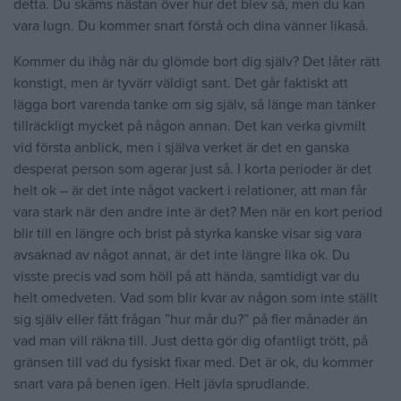
detta. Du skäms nästan över hur det blev så, men du kan
vara lugn. Du kommer snart förstå och dina vänner likaså.
Kommer du ihåg när du glömde bort dig själv? Det låter rätt
konstigt, men är tyvärr väldigt sant. Det går faktiskt att
lägga bort varenda tanke om sig själv, så länge man tänker
tillräckligt mycket på någon annan. Det kan verka givmilt
vid första anblick, men i själva verket är det en ganska
desperat person som agerar just så. I korta perioder är det
helt ok – är det inte något vackert i relationer, att man får
vara stark när den andre inte är det? Men när en kort period
blir till en längre och brist på styrka kanske visar sig vara
avsaknad av något annat, är det inte längre lika ok. Du
visste precis vad som höll på att hända, samtidigt var du
helt omedveten. Vad som blir kvar av någon som inte ställt
sig själv eller fått frågan ”hur mår du?” på fler månader än
vad man vill räkna till. Just detta gör dig ofantligt trött, på
gränsen till vad du fysiskt fixar med. Det är ok, du kommer
snart vara på benen igen. Helt jävla sprudlande.