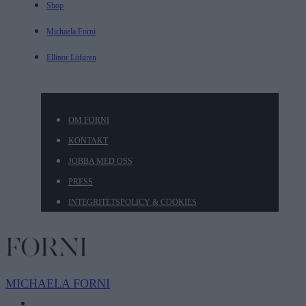
Shop
Michaela Forni
Ellinor Löfgren
OM FORNI
KONTAKT
JOBBA MED OSS
PRESS
INTEGRITETSPOLICY & COOKIES
MICHAELA
FORNI