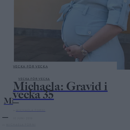
VECKA FÖR VECKA
VECKA FÖR VECKA
Michaela: Gravid i
vecka 35
Michaela: Gravid i vecka 35
av
MICHAELA FORNI,
10 JUNI 2019
av
MICHAELA FORNI