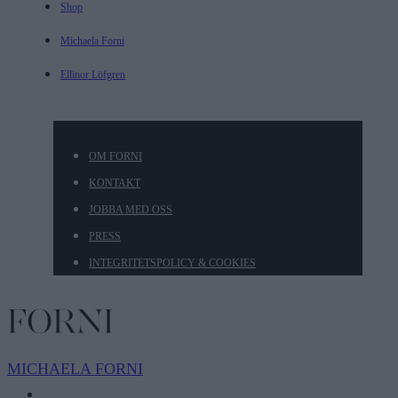
Shop
Michaela Forni
Ellinor Löfgren
OM FORNI
KONTAKT
JOBBA MED OSS
PRESS
INTEGRITETSPOLICY & COOKIES
MICHAELA
FORNI