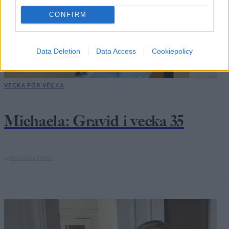
CONFIRM
Data Deletion
Data Access
Cookiepolicy
VECKA FÖR VECKA
Michaela: Gravid i vecka 35
av
MICHAELA FORNI,