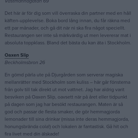
Västmannagatan 69
Det här är för dig som vill överraska din partner med en håll
käften-upplevelse. Boka bord lång innan, du får räkna med
ett par månader, och gå dit när ni ska fira något speciellt.
Restaurangen ser inte så märkvärdig ut men levererar mat i
absoluta toppklass. Bland det bästa du kan äta i Stockholm.
Oaxen Slip
Beckholmsbron 26
En gömd pärla ute på Djurgården som serverar magiska
mellanrätter med Stockholm som kuliss – här går fönsterna
från golv till tak direkt ut mot vattnet. Jag har aldrig varit
besviken på Oaxen Slip, oavsett när på året eller tidpunkt
på dagen som jag har besökt restaurangen. Maten är så
god och passar de flesta smaker, de gör hemmagjorda
lemonader till sina drinkar (missa inte deras hemmagjorda,
honungsbrända cola!) och lokalen är fantastisk. Gå hit och
fira livet med din älskade!