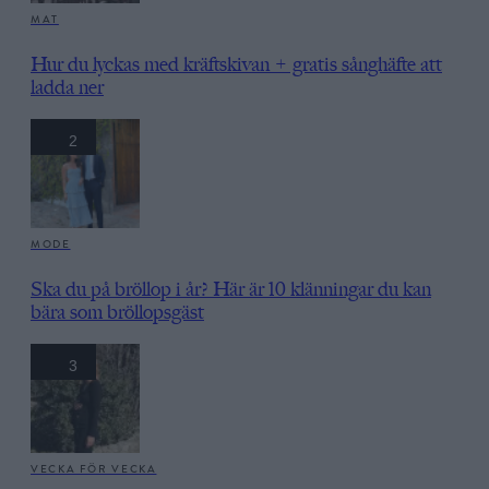
MAT
Hur du lyckas med kräftskivan + gratis sånghäfte att
ladda ner
2
MODE
Ska du på bröllop i år? Här är 10 klänningar du kan
bära som bröllopsgäst
3
VECKA FÖR VECKA