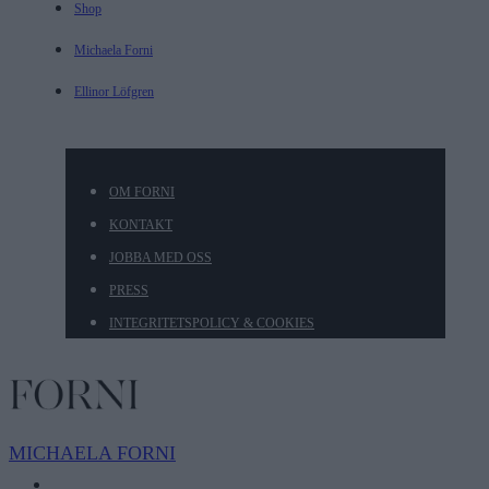
Shop
Michaela Forni
Ellinor Löfgren
OM FORNI
KONTAKT
JOBBA MED OSS
PRESS
INTEGRITETSPOLICY & COOKIES
MICHAELA
FORNI