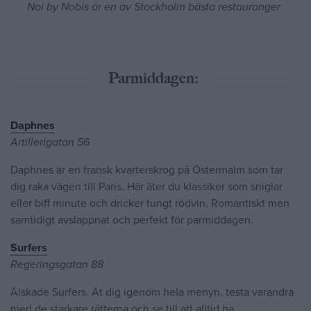
Noi by Nobis är en av Stockholm bästa restauranger
Parmiddagen:
Daphnes
Artillerigatan 56
Daphnes är en fransk kvarterskrog på Östermalm som tar
dig raka vägen till Paris. Här äter du klassiker som sniglar
eller biff minute och dricker tungt rödvin. Romantiskt men
samtidigt avslappnat och perfekt för parmiddagen.
Surfers
Regeringsgatan 88
Älskade Surfers. Ät dig igenom hela menyn, testa varandra
med de starkare rätterna och se till att alltid ha