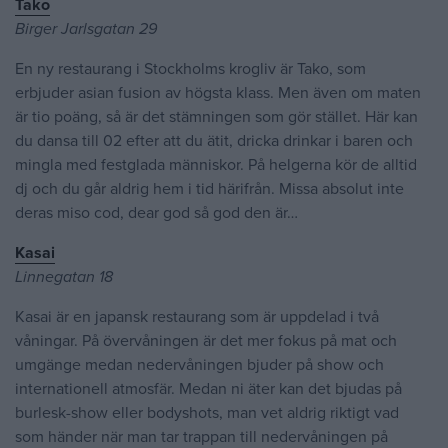
Tako
Birger Jarlsgatan 29
En ny restaurang i Stockholms krogliv är Tako, som
erbjuder asian fusion av högsta klass. Men även om maten
är tio poäng, så är det stämningen som gör stället. Här kan
du dansa till 02 efter att du ätit, dricka drinkar i baren och
mingla med festglada människor. På helgerna kör de alltid
dj och du går aldrig hem i tid härifrån. Missa absolut inte
deras miso cod, dear god så god den är…
Kasai
Linnegatan 18
Kasai är en japansk restaurang som är uppdelad i två
våningar. På övervåningen är det mer fokus på mat och
umgänge medan nedervåningen bjuder på show och
internationell atmosfär. Medan ni äter kan det bjudas på
burlesk-show eller bodyshots, man vet aldrig riktigt vad
som händer när man tar trappan till nedervåningen på