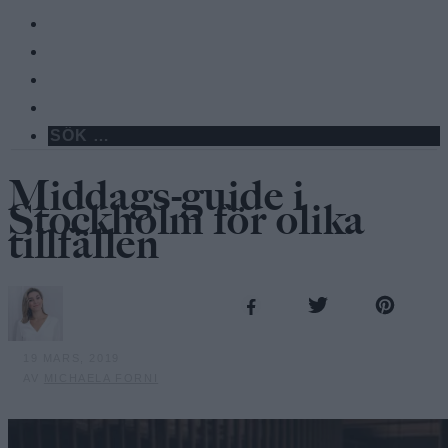
Middags-guide i
Stockholm för olika
tillfällen
19 MARS, 2019
AV
MICHAELA FORNI