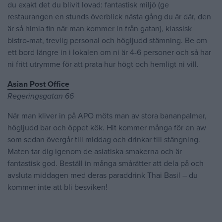
du exakt det du blivit lovad: fantastisk miljö (ge
restaurangen en stunds överblick nästa gång du är där, den
är så himla fin när man kommer in från gatan), klassisk
bistro-mat, trevlig personal och högljudd stämning. Be om
ett bord längre in i lokalen om ni är 4-6 personer och så har
ni fritt utrymme för att prata hur högt och hemligt ni vill.
Asian Post Office
Regeringsgatan 66
När man kliver in på APO möts man av stora bananpalmer,
högljudd bar och öppet kök. Hit kommer många för en aw
som sedan övergår till middag och drinkar till stängning.
Maten tar dig igenom de asiatiska smakerna och är
fantastisk god. Beställ in många smårätter att dela på och
avsluta middagen med deras paraddrink Thai Basil – du
kommer inte att bli besviken!