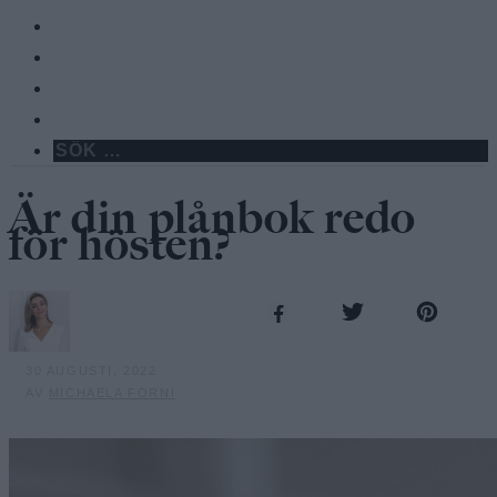
Är din plånbok redo
för hösten?
30 AUGUSTI, 2022
AV
MICHAELA FORNI