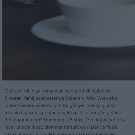
Tjejresor till Ibiza, romantisk weekend till Italienska
Rivieran, familjesemester på Österlen. After Work efter
jobbet kanske både en och tre gånger i veckan, ljust
rosévin i glasen, spontana middagar i solnedgång. Vad är
det jag pratar om? Sommaren, förstås. Den tid på året då vi
lever ut som mest, blommar för fullt och låter de flesta
dagar levas som om det vore den sista sommardagen.