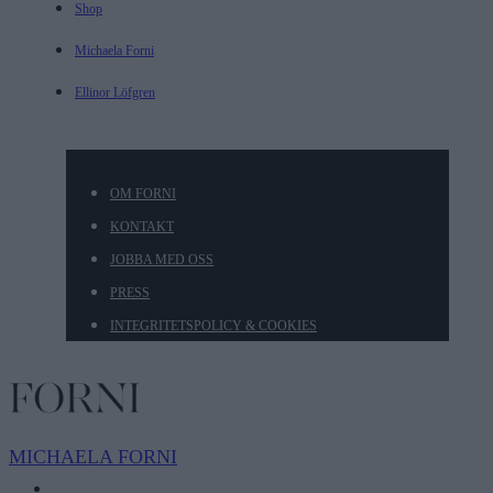
Shop
Michaela Forni
Ellinor Löfgren
OM FORNI
KONTAKT
JOBBA MED OSS
PRESS
INTEGRITETSPOLICY & COOKIES
MICHAELA
FORNI