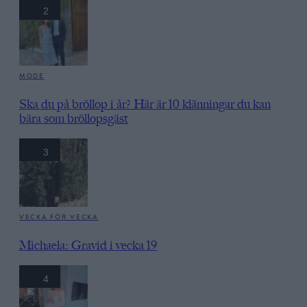
2
MODE
Ska du på bröllop i år? Här är 10 klänningar du kan
bära som bröllopsgäst
3
VECKA FÖR VECKA
Michaela: Gravid i vecka 19
4