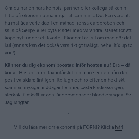
Om du har en nära kompis, partner eller kollega så kan ni
hitta på ekonomi-utmaningar tillsammans. Det kan vara att
ha matlåda varje dag i en månad, rensa garderoben och
sälja på Sellpy eller byta kläder med varandra istället för att
köpa nytt under ett kvartal. Ekonomi är kul om man gör det
kul (annars kan det också vara riktigt tråkigt, hehe. It’s up to
you!).
Känner du dig ekonomiboostad inför hösten nu?
Bra – då
kör vi! Hösten är en favoritårstid om man ser den från den
positiva sidan: äntligen lite lugn och ro efter en hektiskt
sommar, mysiga middagar hemma, bästa klädsäsongen,
storkok, filmkvällar och långpromenader bland orangea löv.
Jag längtar.
*
Vill du läsa mer om ekonomi på FORNI? Klicka
här
!