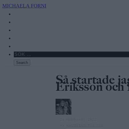
MICHAELA
FORNI
Så startade ja
Eriksson och
24 FEBRUARI, 2022
AV
MADELENE POLITIS