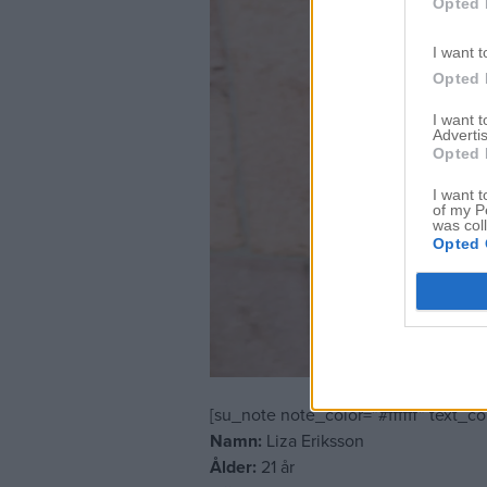
Opted 
I want t
Opted 
I want 
Advertis
Opted 
I want t
of my P
was col
Opted 
[su_note note_color=”#ffffff” text_c
Namn:
Liza Eriksson
Ålder:
21 år