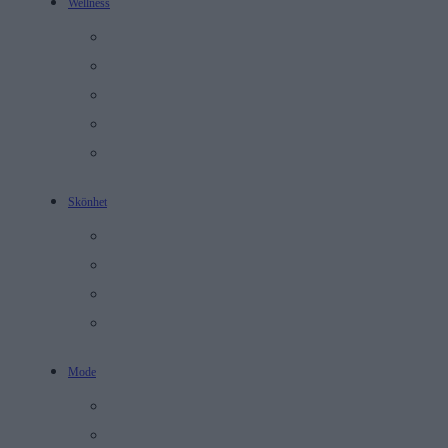
Wellness
Recept
Mental hälsa
Personlig Utveckling
Relationer
Träning
Skönhet
Hudvård
Makeup
Full Face
Tomma Flaskor
Mode
Stil
Monthly Picks