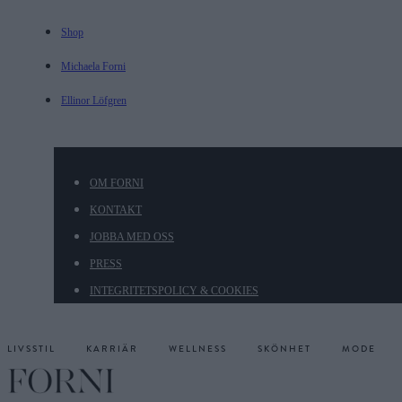
Shop
Michaela Forni
Ellinor Löfgren
OM FORNI
KONTAKT
JOBBA MED OSS
PRESS
INTEGRITETSPOLICY & COOKIES
LIVSSTIL
KARRIÄR
WELLNESS
SKÖNHET
MODE