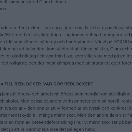
r tillsammans med Clara Lidman
ons
hörde om RedLocker – två unga tjejer som fick stor uppmärksamhe
aknästet med en så viktig fråga. Jag kommer ihåg hur imponerad 
en idé som kändes både ny och banbrytande. När vi på FORNI b
i den här artikelserien, kom vi direkt att tänka på Liza, Clara och
oligt glad när jag fick svar från Liza, som ville vara med på en in
det roligaste och det mest kämpiga med att starta ett eget föret
NA TILL REDLOCKER. VAD GÖR REDLOCKER?
g jämställdhets- och arbetsmiljöfråga som handlar om att tillgäng
ch skolor. Men också på andra verksamheter som på hotell, resta
m två delar – den ena är att vi förmedlar en fysisk och konkret l
ratis mensskydd till många människor. Men den andra delen är mi
tera en form av beteendeförändring i hur vi människor ser på be
 det ju att vi kvinnor ska lösa det på egen hand.