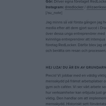
Gör:
Driver egna företaget RedLocke
Instagram:
@redlocker
/
@lizaerikss
[/su_note]
Jag minns så väl första gången jag 
media efter att dem gjort succé i Dr
över dessa unga entreprenörer med 
kvinnliga entreprenörer att intervjua 
företag RedLocker. Därför blev jag otr
och berätta om resan och processen, 
HEJ LIZA! DU ÄR EN AV GRUNDAR
Precis! Vi jobbar med en väldig vikti
mensskydd på främst arbetsplatser o
gym och caféer. Vi ser vårt arbete so
hur verksamheter kan erbjuda just g
viktig. Den handlar om att implemen
mensskydd. Historiskt sett förväntats