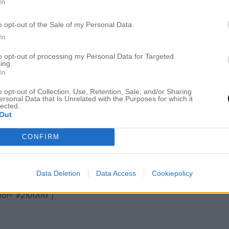
In
o opt-out of the Sale of my Personal Data.
In
to opt-out of processing my Personal Data for Targeted
ing.
In
o opt-out of Collection, Use, Retention, Sale, and/or Sharing
ersonal Data that Is Unrelated with the Purposes for which it
lected.
Out
CONFIRM
Data Deletion
Data Access
Cookiepolicy
olor=”#210000″]