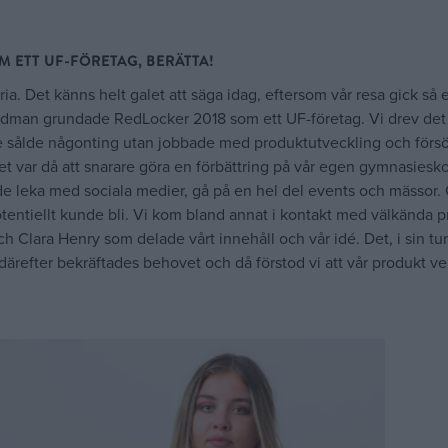
M ETT UF-FÖRETAG, BERÄTTA!
oria. Det känns helt galet att säga idag, eftersom vår resa gick så 
Lidman grundade RedLocker 2018 som ett UF-företag. Vi drev det
nte sålde någonting utan jobbade med produktutveckling och förs
t var då att snarare göra en förbättring på vår egen gymnasieskol
 leka med sociala medier, gå på en hel del events och mässor.
potentiellt kunde bli. Vi kom bland annat i kontakt med välkända pr
 Clara Henry som delade vårt innehåll och vår idé. Det, i sin tur
h därefter bekräftades behovet och då förstod vi att vår produkt ve