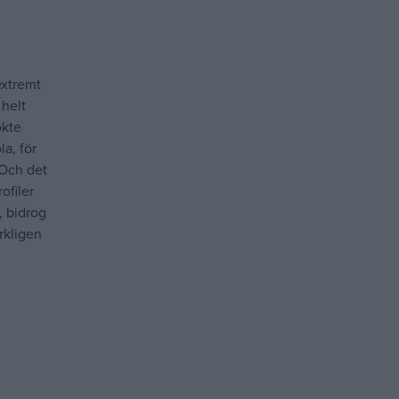
extremt
 helt
ökte
a, för
 Och det
ofiler
, bidrog
rkligen