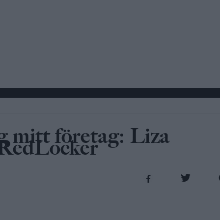
g mitt företag: Liza
 RedLocker