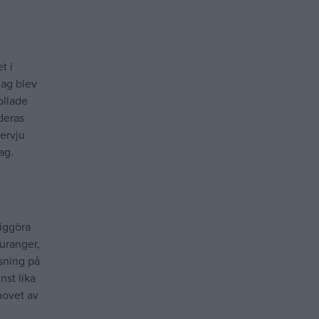
t i
jag blev
ollade
 deras
tervju
ag.
liggöra
uranger,
ösning på
nst lika
hovet av