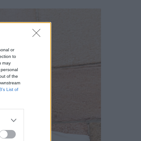
sonal or
ection to
ou may
 personal
out of the
 downstream
B’s List of