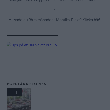
kyligare tider. Hoppas ni får en fantastisk december!
*
Missade du förra månadens Montlhy Picks? Klicka här!
POPULÄRA STORIES
1