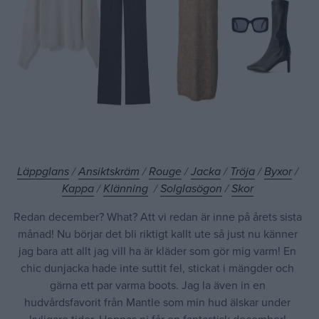
Läppglans
/
Ansiktskräm
/
Rouge
/
Jacka
/
Tröja
/
Byxor
/
Kappa
/
Klänning
/
Solglasögon
/
Skor
Redan december? What? Att vi redan är inne på årets sista
månad! Nu börjar det bli riktigt kallt ute så just nu känner
jag bara att allt jag vill ha är kläder som gör mig varm! En
chic dunjacka hade inte suttit fel, stickat i mängder och
gärna ett par varma boots. Jag la även in en
hudvårdsfavorit från Mantle som min hud älskar under