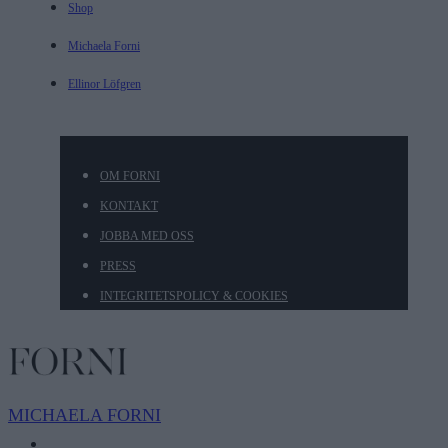
Shop
Michaela Forni
Ellinor Löfgren
OM FORNI
KONTAKT
JOBBA MED OSS
PRESS
INTEGRITETSPOLICY & COOKIES
MICHAELA
FORNI