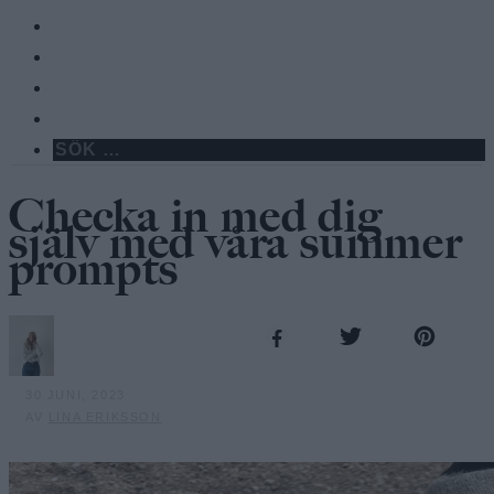
Checka in med dig
själv med våra summer
prompts
30 JUNI, 2023
AV
LINA ERIKSSON