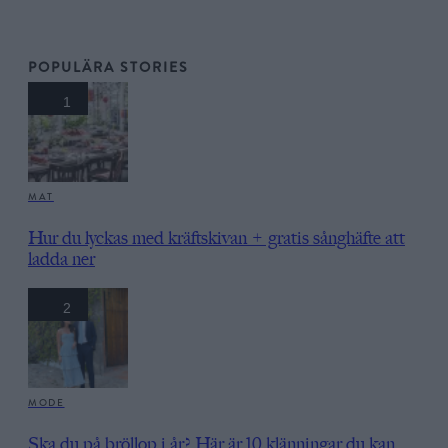
POPULÄRA STORIES
1
MAT
Hur du lyckas med kräftskivan + gratis sånghäfte att
ladda ner
2
MODE
Ska du på bröllop i år? Här är 10 klänningar du kan