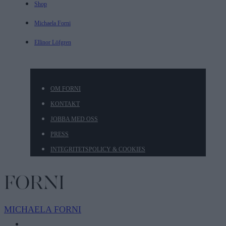
Shop
Michaela Forni
Ellinor Löfgren
OM FORNI
KONTAKT
JOBBA MED OSS
PRESS
INTEGRITETSPOLICY & COOKIES
MICHAELA
FORNI