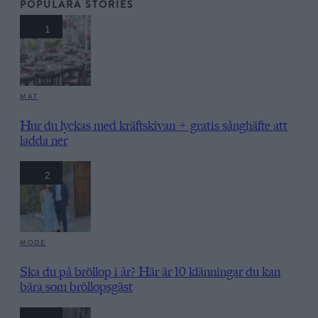
POPULÄRA STORIES
1
MAT
Hur du lyckas med kräftskivan + gratis sånghäfte att
ladda ner
2
MODE
Ska du på bröllop i år? Här är 10 klänningar du kan
bära som bröllopsgäst