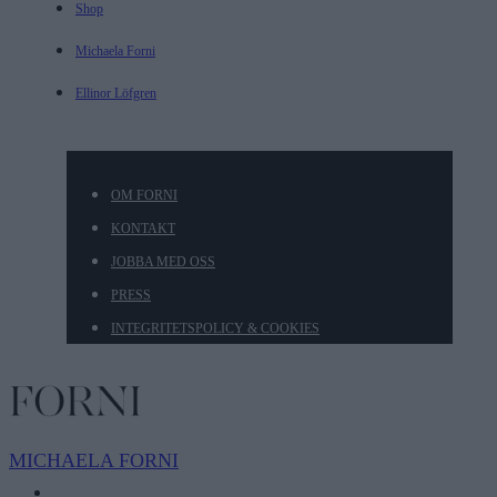
Shop
Michaela Forni
Ellinor Löfgren
OM FORNI
KONTAKT
JOBBA MED OSS
PRESS
INTEGRITETSPOLICY & COOKIES
MICHAELA
FORNI