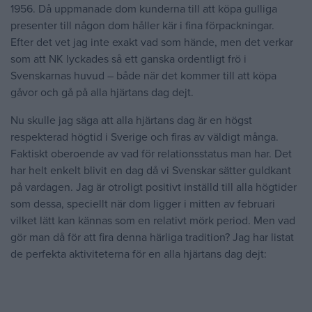
1956. Då uppmanade dom kunderna till att köpa gulliga
presenter till någon dom håller kär i fina förpackningar.
Efter det vet jag inte exakt vad som hände, men det verkar
som att NK lyckades så ett ganska ordentligt frö i
Svenskarnas huvud – både när det kommer till att köpa
gåvor och gå på alla hjärtans dag dejt.
Nu skulle jag säga att alla hjärtans dag är en högst
respekterad högtid i Sverige och firas av väldigt många.
Faktiskt oberoende av vad för relationsstatus man har. Det
har helt enkelt blivit en dag då vi Svenskar sätter guldkant
på vardagen. Jag är otroligt positivt inställd till alla högtider
som dessa, speciellt när dom ligger i mitten av februari
vilket lätt kan kännas som en relativt mörk period. Men vad
gör man då för att fira denna härliga tradition? Jag har listat
de perfekta aktiviteterna för en alla hjärtans dag dejt: