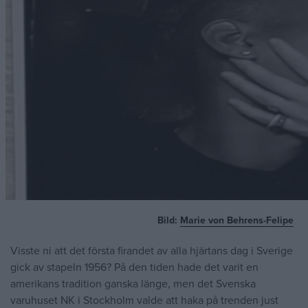
Bild:
Marie von Behrens-Felipe
Visste ni att det första firandet av alla hjärtans dag i Sverige
gick av stapeln 1956? På den tiden hade det varit en
amerikans tradition ganska länge, men det Svenska
varuhuset NK i Stockholm valde att haka på trenden just