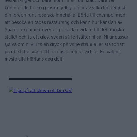
restauranger och barer som finns i din stad. Därefter
kommer du ha en ganska tydlig bild utav vilka länder just
din jorden runt resa ska innehålla. Börja till exempel med
att besöka en tapas restaurang och känn hur känslan av
Spanien kommer över er, gå sedan vidare till det franska
stället och ta ett glas, sedan så fortsätter ni så. Ni anpassar
själva om ni vill ta en dryck på varje ställe eller äta förrätt
på ett ställe, varmrätt på nästa och så vidare. En väldigt
mysig alla hjärtans dag dejt!