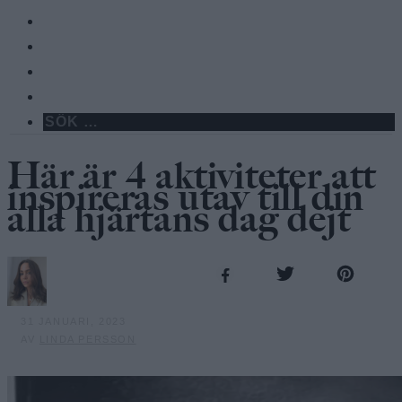
Här är 4 aktiviteter att
inspireras utav till din
alla hjärtans dag dejt
31 JANUARI, 2023
AV
LINDA PERSSON