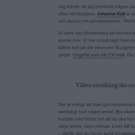
Jag kände att jag behövde någon som
efter ett blodprov.
Johanna Kull
är p
och skriver om privatekonomi. ”Perfek
Vi satte oss tillsammans på hennes k
sparas mer. Vi har också tagit fram 
bättre koll på
din
ekonomi! Budgeten 
grejer.
Ungefär som vår CV-mall
. Du 
Vilken inställning ska ma
Det är viktigt att man gör medvetna 
samtidigt bort något annat.
Bra ekono
handlar inte heller om att du ska ha
varje krona, varje månad.
Livet AB
ha
– därför ska du ha en sund privatek