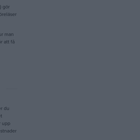
) gör
öreläser
hur man
 att få
er du
et
r upp
ostnader