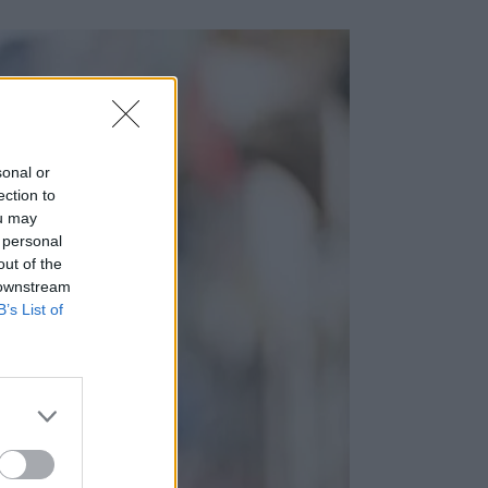
sonal or
ection to
ou may
 personal
out of the
 downstream
B’s List of