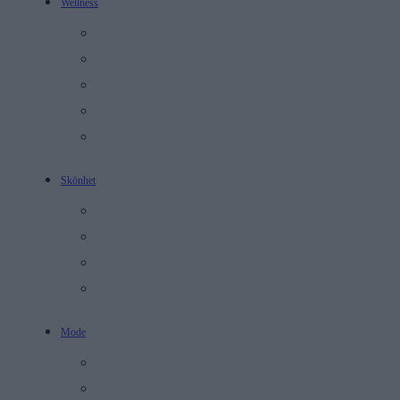
Wellness
Recept
Mental hälsa
Personlig Utveckling
Relationer
Träning
Skönhet
Hudvård
Makeup
Full Face
Tomma Flaskor
Mode
Stil
Monthly Picks