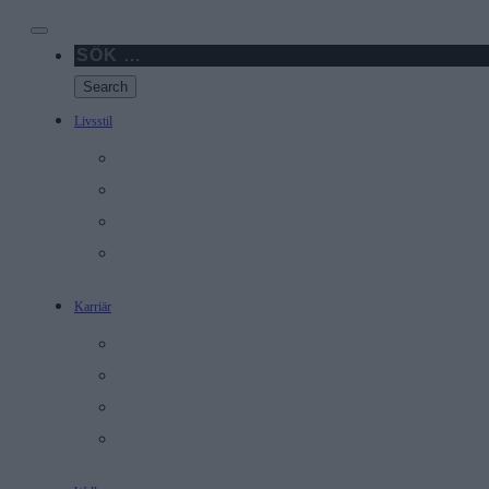
Skip
to
content
Livsstil
Graviditet
FORNIS Morgonshow
Inredning & Design
5 snabba med
Karriär
Learn from the expert
Ekonomi
Profiler
Utveckling