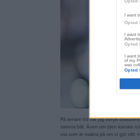
Opted 
I want t
Opted 
I want 
Advertis
Opted 
I want t
of my P
was col
Opted 
På senare tid har jag börjat diskuter
samma båt. Även om (den kanske ick
oss som är osäkra på om vi gör rätt.