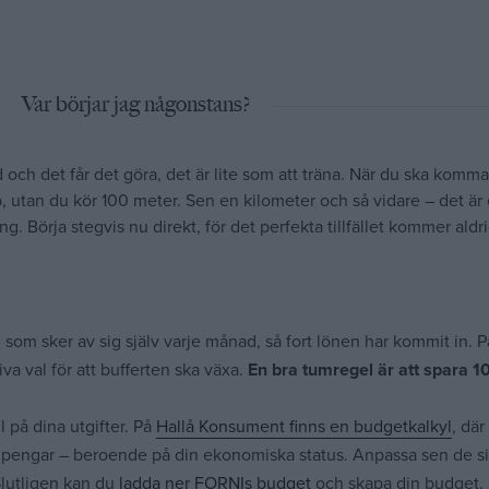
Var börjar jag någonstans?
 och det får det göra
, det är lite som att träna. När du ska komm
, utan du kör 100 meter. Sen en kilometer och så vidare – det är
Börja stegvis nu direkt, för det perfekta tillfället kommer aldr
 som sker av sig själv varje månad, så fort lönen har kommit in. På
va val för att bufferten ska växa.
En bra tumregel är att spara 1
 på dina utgifter. På
Hallå Konsument finns en budgetkalkyl
, där
 pengar – beroende på din ekonomiska status. Anpassa sen de si
 Slutligen kan du
ladda ner FORNIs budget
och skapa din budget. 