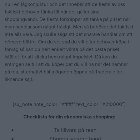
nu i en lågkonjuktur och det innebär att de flesta av oss
faktiskt behöver tänka till när det gäller sina
shoppingvanor. De flesta förknippar att tänka på priset när
man handlar som något tråkigt. Men så behöver det faktiskt
inte alls vara. Jag skulle säga att det snarare handlar om att
planera
bättre. Om du vet vad du vill eller behöver köpa i
förväg så kan du helt enkelt vänta på det bästa priset
istället för att klicka hem något impulsivt. Då kan du
antingen se till att du köper det du vill ha när det hamnar
på rea, alternativt hålla ögonen öppna på Tradera eller
liknande sajt.
[su_note note_color=”#ffffff” text_color=”#210000″]
Checklista för din ekonomiska shopping:
Ta tillvara på rean
Shoppa second hand