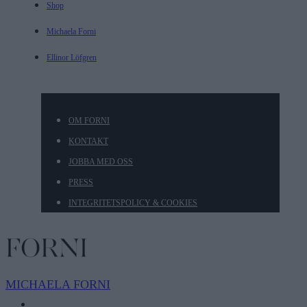
Shop
Michaela Forni
Ellinor Löfgren
OM FORNI
KONTAKT
JOBBA MED OSS
PRESS
INTEGRITETSPOLICY & COOKIES
MICHAELA
FORNI