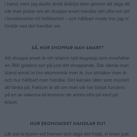
i hand, men jag skulle ändå åtskilja dom genom att säga att
när man pratar om att shoppa smart handlar det ofta om
stil
i kombination till hållbarhet
– och hållbart mode tror jag ni
förstår vad det handlar om.
SÅ, HUR SHOPPAR MAN SMART?
Att shoppa smart är ett relativt nytt begrepp som innefattar
en 360 graders syn på just ditt shoppande. Där räknar man
bland annat in hur ekonomisk man är, hur stilsäker man är
och hur hållbart man handlar. Det kanske låter som mycket
att tänka på. Faktum är att om man väl har börjat fundera
på en av sakerna så kommer de andra ofta på med på
köpet.
HUR EKONOMISKT HANDLAR DU?
Låt oss ta tjuren vid hornen och säga det högt, vi lever just