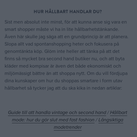
HUR HÅLLBART HANDLAR DU?
Sist men absolut inte minst, för att kunna anse sig vara en
smart shopper måste vi ha in lite hållbarhetstänkande.
Även här skulle jag säga att en grundprincip är att planera.
Slopa allt vad spontanshopping heter och fokusera på
genomtänkta köp. Glöm inte heller att tänka på att det
finns så mycket bra second hand butiker nu, och att byta
kläder med kompisar är även det både ekonomiskt och
miljömässigt bättre än att shoppa nytt. Om du vill fördjupa
dina kunskaper om hur du shoppas smartare i form utav
hållbarhet så tycker jag att du ska kika in nedan artiklar:
Guide till att handla vintage och second hand
/
Hållbart
mode: hur du gör slut med fast fashion
/
Långsiktiga
modetrender