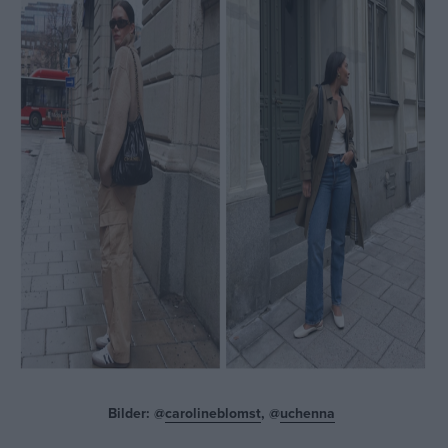
Bilder: @
carolineblomst
, @
uchenna